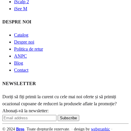
iScalp 2
iSee M
DESPRE NOI
Catalog
Despre noi
Politica de retur
ANPC
Blog
Contact
NEWSLETTER
Doriți să fiți primii la curent cu cele mai noi oferte și să primiți
ocazional cupoane de reduceri la produsele aflate la promoție?
Abonați-vă la newsletter:
© 2024
Breo
. Toate drepturile rezervate. · design by
webgraphic
·