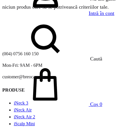
niciun produs care să se potrivească criteriilor tale.
Intră în cont
(004) 0756 160 150
Caută
Mon-Fri: 9AM - 6PM
customer@breocare.eu
PRODUSE
iNeck 3
Coș
0
iNeck Air
iNeck Air 2
iScalp Mini