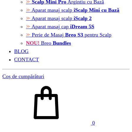
Scalp Mini Pro
Argintiu cu Bază
Aparat masaj scalp
iScalp Mini cu Bază
Aparat masaj scalp
iScalp 2
Aparat masaj cap
iDream 5S
Perie de Masaj
Breo S3
pentru Scalp
NOU!
Breo
Bundles
BLOG
CONTACT
Coș de cumpărături
0