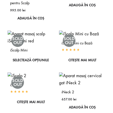
pentru Scalp
ADAUGĂ ÎN COȘ
995.00
lei
ADAUGĂ ÎN COȘ
SOLD
SOLD
OUT
OUT
iScalp Mini cu Bază
iScalp Mini
SELECTEAZĂ OPȚIUNILE
CITEȘTE MAI MULT
SOLD
OUT
iScalp 2
iNeck 2
657.00
lei
CITEȘTE MAI MULT
ADAUGĂ ÎN COȘ