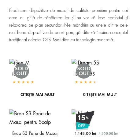
Producem dispozitive de masaj de calitate premium pentru cei
care au grijă de sănătatea lor și nu vor să lase confortul și
relaxarea pe plan secundar. Ne mândrim cu unele dintre cele
mai bune dispozitive de acest gen, gândite să îmbine conceptul
tradițional oriental Qi și Meridian cu tehnologia avansată.
SOLD
SOLD
OUT
OUT
iSee M
iDream 5S
CITEȘTE MAI MULT
CITEȘTE MAI MULT
15
%
iNeck 3
OFF
Breo S3 Perie de Masaj
1.148.00
lei
1.350.00
lei