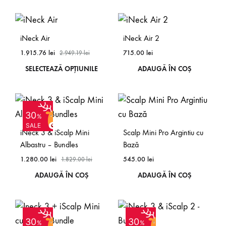
iNeck Air
iNeck Air 2
1.915.76
lei
715.00
lei
2.949.19
lei
SELECTEAZĂ OPȚIUNILE
ADAUGĂ ÎN COȘ
30
%
SALE
iNeck 3 & iScalp Mini
Scalp Mini Pro Argintiu cu
Albastru – Bundles
Bază
1.280.00
lei
545.00
lei
1.829.00
lei
ADAUGĂ ÎN COȘ
ADAUGĂ ÎN COȘ
SOLD
SOLD
30
30
OUT
OUT
%
%