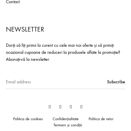
Contact
NEWSLETTER
Doriți să fiți primii la curent cu cele mai noi oferte și să primiți
ocazional cupoane de reduceri la produsele aflate la promoție?
Abonați-vă la newsletter:
Facebook
YouTube
Pinterest
Instagram
Politica de cookies
Confidențialitate
Politica de retur
Termeni și condiții