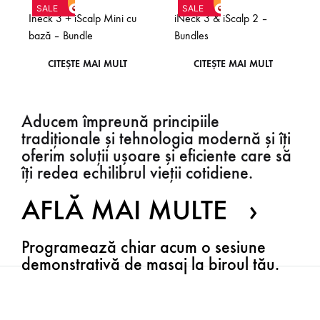
SALE
SALE
Ineck 3 + iScalp Mini cu
iNeck 3 & iScalp 2 –
bază – Bundle
Bundles
CITEȘTE MAI MULT
CITEȘTE MAI MULT
Aducem împreună principiile
tradiționale și tehnologia modernă și îți
oferim soluții ușoare și eficiente care să
îți redea echilibrul vieții cotidiene.
AFLĂ MAI MULTE ›
Programează chiar acum o sesiune
demonstrativă de masaj la biroul tău.