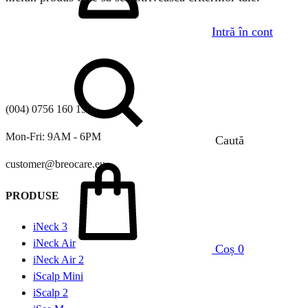
Intră în cont
(004) 0756 160 150
Mon-Fri: 9AM - 6PM
Caută
customer@breocare.eu
PRODUSE
iNeck 3
iNeck Air
Coș
0
iNeck Air 2
iScalp Mini
iScalp 2