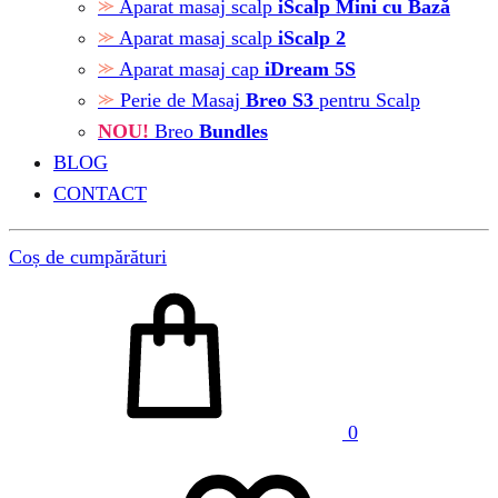
Aparat masaj scalp
iScalp Mini cu Bază
Aparat masaj scalp
iScalp 2
Aparat masaj cap
iDream 5S
Perie de Masaj
Breo S3
pentru Scalp
NOU!
Breo
Bundles
BLOG
CONTACT
Coș de cumpărături
0