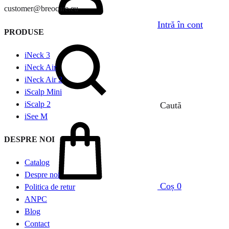
customer@breocare.eu
Intră în cont
PRODUSE
iNeck 3
iNeck Air
iNeck Air 2
iScalp Mini
iScalp 2
Caută
iSee M
DESPRE NOI
Catalog
Despre noi
Coș
0
Politica de retur
ANPC
Blog
Contact