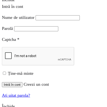
Intră în cont
Nume de utilizator
Parolă
Captcha
*
Ține-mă minte
Creezi un cont
Intră în cont
Ați uitat parola?
Închide