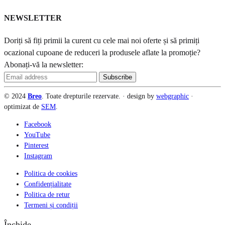
NEWSLETTER
Doriți să fiți primii la curent cu cele mai noi oferte și să primiți
ocazional cupoane de reduceri la produsele aflate la promoție?
Abonați-vă la newsletter:
© 2024
Breo
. Toate drepturile rezervate. · design by
webgraphic
·
optimizat de
SEM
.
Facebook
YouTube
Pinterest
Instagram
Politica de cookies
Confidențialitate
Politica de retur
Termeni și condiții
Închide