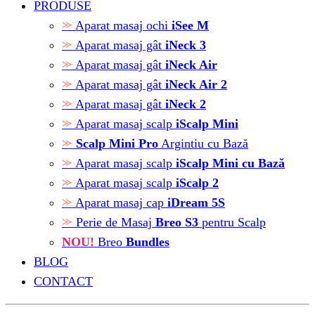
PRODUSE
Aparat masaj ochi
iSee M
Aparat masaj gât
iNeck 3
Aparat masaj gât
iNeck Air
Aparat masaj gât
iNeck Air 2
Aparat masaj gât
iNeck 2
Aparat masaj scalp
iScalp Mini
Scalp Mini Pro
Argintiu cu Bază
Aparat masaj scalp
iScalp Mini cu Bază
Aparat masaj scalp
iScalp 2
Aparat masaj cap
iDream 5S
Perie de Masaj
Breo S3
pentru Scalp
NOU!
Breo
Bundles
BLOG
CONTACT