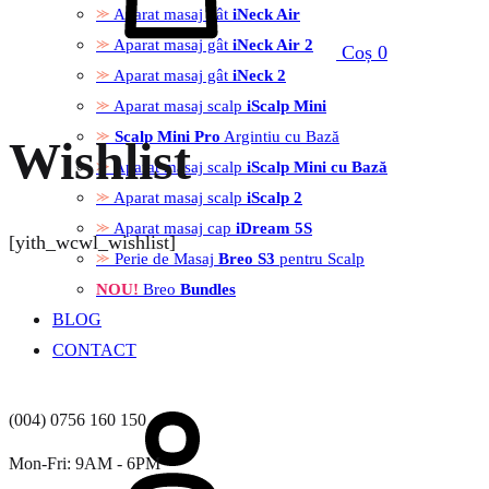
Aparat masaj gât
iNeck Air
Aparat masaj gât
iNeck Air 2
Coș
0
Aparat masaj gât
iNeck 2
Aparat masaj scalp
iScalp Mini
Scalp Mini Pro
Argintiu cu Bază
Wishlist
Aparat masaj scalp
iScalp Mini cu Bază
Aparat masaj scalp
iScalp 2
Aparat masaj cap
iDream 5S
[yith_wcwl_wishlist]
Perie de Masaj
Breo S3
pentru Scalp
NOU!
Breo
Bundles
BLOG
CONTACT
(004) 0756 160 150
Mon-Fri: 9AM - 6PM