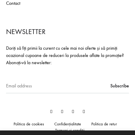
Contact
NEWSLETTER
Doriți să fiți primii la curent cu cele mai noi oferte și să primiți
ocazional cupoane de reduceri la produsele aflate la promoție?
Abonați-vă la newsletter:
Facebook
YouTube
Pinterest
Instagram
Politica de cookies
Confidențialitate
Politica de retur
Termeni și condiții