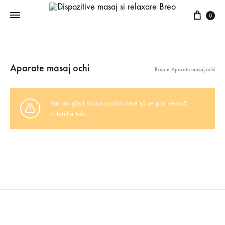
Coș
0
Aparate masaj ochi
Breo
▸
Aparate masaj ochi
Nu am găsit niciun produs care să se potrivească
criteriilor tale.